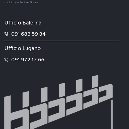
Stock images by
freepik.com
Ufficio Balerna
091 683 59 34
Ufficio Lugano
091 972 17 66