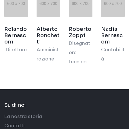
Rolando
Alberto
Roberto
Nadia
Bernasc
Ronchet
Zoppi
Bernasc
oni
ti
oni
Disegnat
Direttore
Amminist
Contabilit
ore
razione
à
tecnico
Su di noi
La nostra storia
Contatti