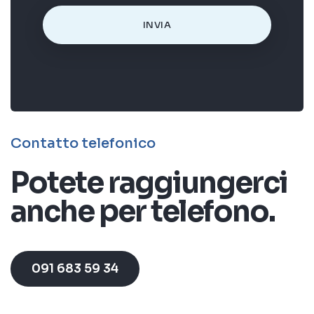
A
l
t
Contatto telefonico
e
Potete raggiungerci
r
anche per telefono.
n
a
t
091 683 59 34
i
v